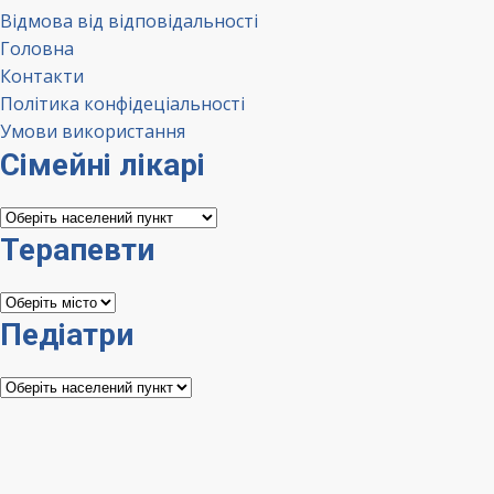
Відмова від відповідальності
Головна
Контакти
Політика конфідеціальності
Умови використання
Сімейні лікарі
Сімейні
лікарі
Терапевти
Терапевти
Педіатри
Педіатри