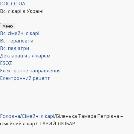
Перейти
DOC.CO.UA
до
Всі лікарі в Україні
вмісту
Меню
Всі сімейні лікарі
Всі терапевти
Всі педіатри
Декларація з лікарем
ESOZ
Електронне направлення
Електронний рецепт
Головна
/
Сімейні лікарі
/
Біленька Тамара Петрівна –
сімейний лікар СТАРИЙ ЛЮБАР