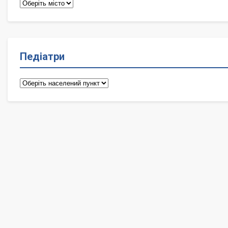
Терапевти
Педіатри
Педіатри