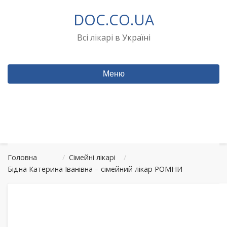
Перейти
DOC.CO.UA
до
вмісту
Всі лікарі в Україні
Меню
Головна
/
Сімейні лікарі
/
Бідна Катерина Іванівна – сімейний лікар РОМНИ