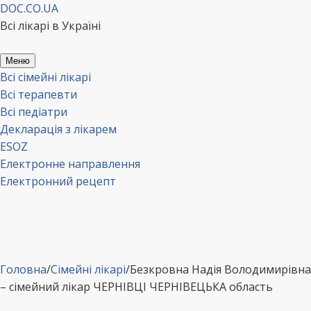
Перейти
DOC.CO.UA
до
Всі лікарі в Україні
вмісту
Меню
Всі сімейні лікарі
Всі терапевти
Всі педіатри
Декларація з лікарем
ESOZ
Електронне направлення
Електронний рецепт
Головна
/
Сімейні лікарі
/
Безкровна Надія Володимирівна
– сімейний лікар ЧЕРНІВЦІ ЧЕРНІВЕЦЬКА область