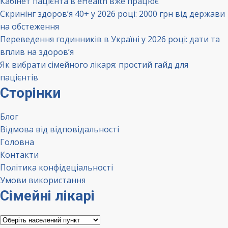
Кабінет пацієнта в eHealth вже працює
Скринінг здоров’я 40+ у 2026 році: 2000 грн від держави
на обстеження
Переведення годинників в Україні у 2026 році: дати та
вплив на здоров’я
Як вибрати сімейного лікаря: простий гайд для
пацієнтів
Сторінки
Блог
Відмова від відповідальності
Головна
Контакти
Політика конфідеціальності
Умови використання
Сімейні лікарі
Сімейні