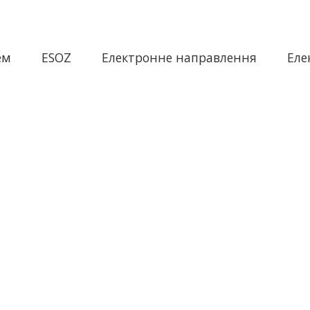
ем
ESOZ
Електронне направлення
Еле