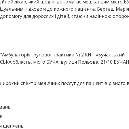
ейний лікар, який щодня допомагає мешканцям місто Б
ідуальним підходом до кожного пацієнта, Берташ Марія
допомогу для дорослих і дітей, стаючи надійною опоро
я
“Амбулаторія групової практики № 2 КНП «Бучанський
ЬКА область, місто БУЧА, вулиця Польова, 21/10 БУЧА
ирокий спектр медичних послуг для пацієнтів різного в
ювань
ів
ем щеплень