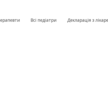
терапевти
Всі педіатри
Декларація з лікар