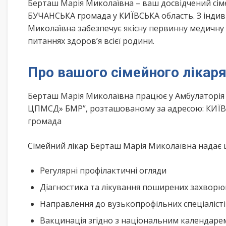
Берташ Марія Миколаївна – ваш досвідчений сім
БУЧАНСЬКА громада у КИЇВСЬКА область. З індив
Миколаївна забезпечує якісну первинну медичну 
питаннях здоров’я всієї родини.
Про вашого сімейного лікар
Берташ Марія Миколаївна працює у Амбулаторія 
ЦПМСД» БМР”, розташованому за адресою: КИЇВС
громада
Сімейний лікар Берташ Марія Миколаївна надає ш
Регулярні профілактичні огляди
Діагностика та лікування поширених захвор
Направлення до вузькопрофільних спеціаліст
Вакцинація згідно з національним календар