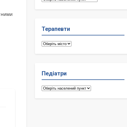
лікарі
ктними
Терапевти
Терапевти
Педіатри
Педіатри