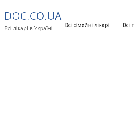
Перейти
до
DOC.CO.UA
вмісту
Всі сімейні лікарі
Всі 
Всі лікарі в Україні