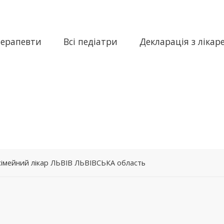
терапевти
Всі педіатри
Декларація з лікар
– сімейний лікар ЛЬВІВ ЛЬВІВСЬКА область