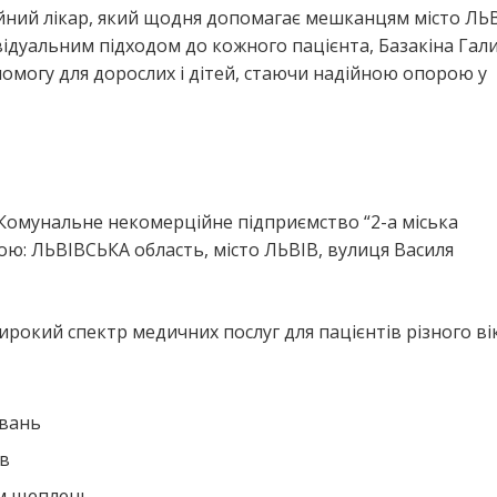
ейний лікар, який щодня допомагає мешканцям місто ЛЬВ
ідуальним підходом до кожного пацієнта, Базакіна Гал
помогу для дорослих і дітей, стаючи надійною опорою у
я
“Комунальне некомерційне підприємство “2-а міська
ою: ЛЬВІВСЬКА область, місто ЛЬВІВ, вулиця Василя
ирокий спектр медичних послуг для пацієнтів різного вік
ювань
ів
ем щеплень