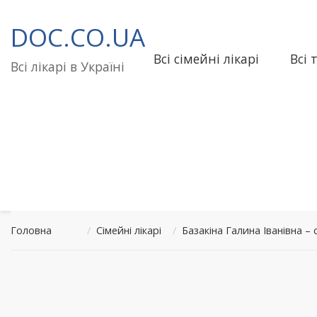
Перейти
до
DOC.CO.UA
вмісту
Всі сімейні лікарі
Всі 
Всі лікарі в Україні
Головна
/
Сімейні лікарі
/
Базакіна Галина Іванівна 