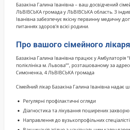
Базакіна Галина Іванівна – ваш досвідчений сім
ЛЬВІВСЬКА громада у ЛЬВІВСЬКА область. З індив
Іванівна забезпечує якісну первинну медичну до
питаннях здоров’я всієї родини.
Про вашого сімейного лікар
Базакіна Галина Іванівна працює у Амбулаторія 
поліклініка м. Львова””, розташованому за адрес
Симоненка, 4 ЛЬВІВСЬКА громада
Сімейний лікар Базакіна Галина Іванівна надає ш
Регулярні профілактичні огляди
Діагностика та лікування поширених захвор
Направлення до вузькопрофільних спеціаліст
Вакцинація згідно з національним календар