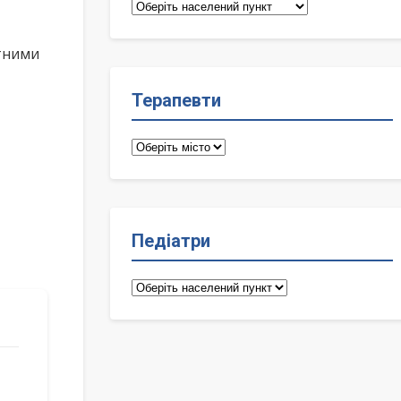
Сімейні
лікарі
ктними
Терапевти
Терапевти
Педіатри
Педіатри