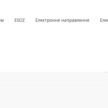
ем
ESOZ
Електронне направлення
Еле