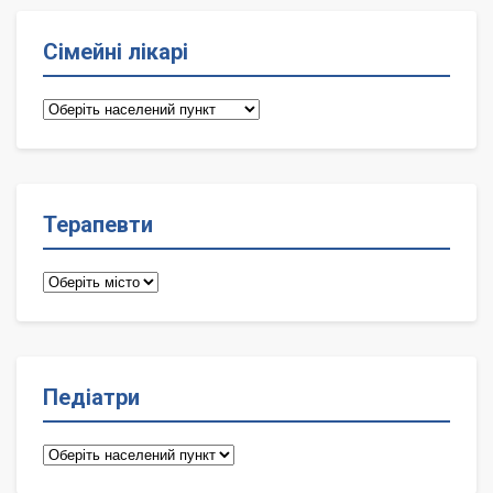
Сімейні лікарі
Сімейні
лікарі
Терапевти
Терапевти
Педіатри
Педіатри