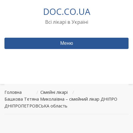
Перейти
DOC.CO.UA
до
вмісту
Всі лікарі в Україні
Меню
Головна
/
Сімейні лікарі
/
Башкова Тетяна Миколаївна – сімейний лікар ДНІПРО
ДНІПРОПЕТРОВСЬКА область