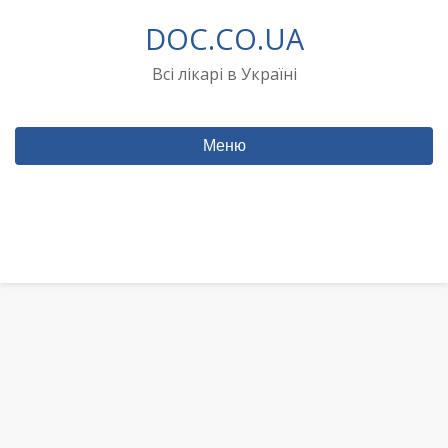
Перейти
DOC.CO.UA
до
вмісту
Всі лікарі в Україні
Меню