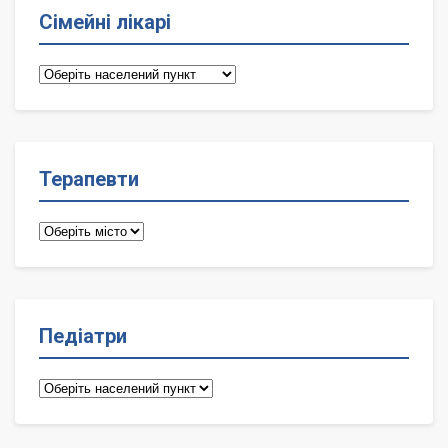
Сімейні лікарі
Сімейні
лікарі
Терапевти
Терапевти
Педіатри
Педіатри