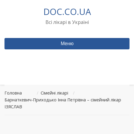
Перейти
DOC.CO.UA
до
вмісту
Всі лікарі в Україні
Меню
Головна
/
Сімейні лікарі
/
Барнаткевич-Приходько Інна Петрівна – сімейний лікар
ІЗЯСЛАВ