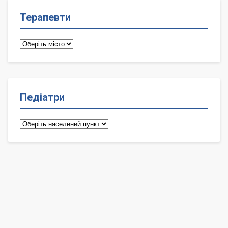
Терапевти
Терапевти
Педіатри
Педіатри