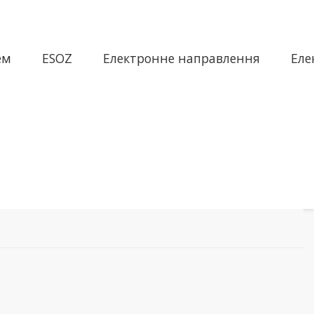
ем
ESOZ
Електронне направлення
Еле