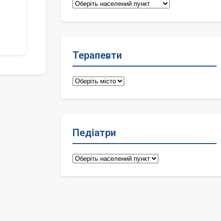
Сімейні
лікарі
Терапевти
Терапевти
Педіатри
Педіатри