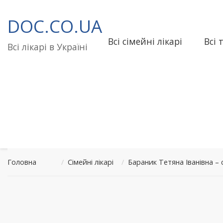
Перейти
до
DOC.CO.UA
вмісту
Всі сімейні лікарі
Всі 
Всі лікарі в Україні
Головна
/
Сімейні лікарі
/
Бараник Тетяна Іванівна –