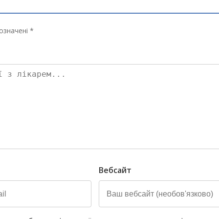
означені *
Вебсайт