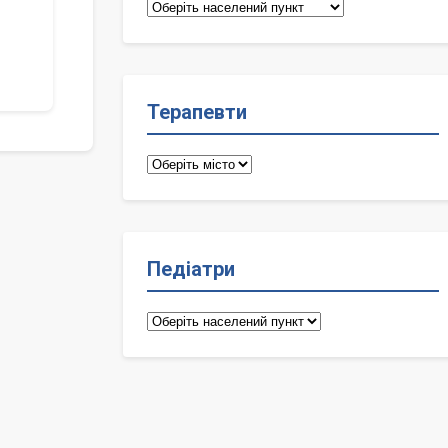
Сімейні
лікарі
Терапевти
Терапевти
Педіатри
Педіатри