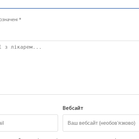
означені *
Вебсайт