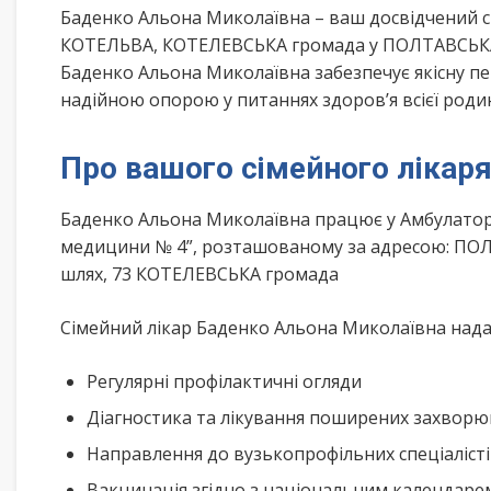
Баденко Альона Миколаївна – ваш досвідчений 
КОТЕЛЬВА, КОТЕЛЕВСЬКА громада у ПОЛТАВСЬКА о
Баденко Альона Миколаївна забезпечує якісну пе
надійною опорою у питаннях здоров’я всієї роди
Про вашого сімейного лікар
Баденко Альона Миколаївна працює у Амбулаторі
медицини № 4”, розташованому за адресою: ПО
шлях, 73 КОТЕЛЕВСЬКА громада
Сімейний лікар Баденко Альона Миколаївна надає
Регулярні профілактичні огляди
Діагностика та лікування поширених захвор
Направлення до вузькопрофільних спеціаліст
Вакцинація згідно з національним календар