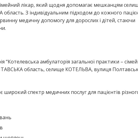
сімейний лікар, який щодня допомагає мешканцям сели
бласть. З індивідуальним підходом до кожного пацієн
рвинну медичну допомогу для дорослих і дітей, стаючи
ни.
я
я “Котелевська амбулаторія загальної практики – сімей
ЛТАВСЬКА область, селище КОТЕЛЬВА, вулиця Полтавсь
 широкий спектр медичних послуг для пацієнтів різного
ювань
ів
ем щеплень