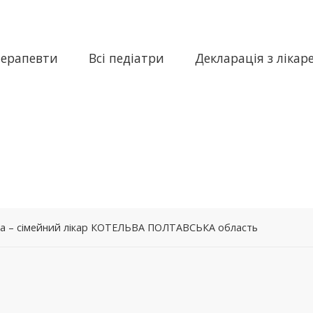
терапевти
Всі педіатри
Декларація з лікар
на – сімейний лікар КОТЕЛЬВА ПОЛТАВСЬКА область