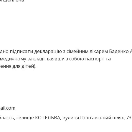
ідно підписати декларацію з сімейним лікарем Баденко 
медичному закладі, взявши з собою паспорт та
ння для дітей).
ail.com
ласть, селище КОТЕЛЬВА, вулиця Полтавський шлях, 73