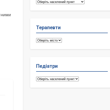
Сімейні
лікарі
ктними
Терапевти
Терапевти
Педіатри
Педіатри