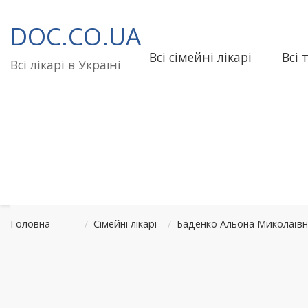
Перейти
до
DOC.CO.UA
вмісту
Всі сімейні лікарі
Всі 
Всі лікарі в Україні
Головна
/
Сімейні лікарі
/
Баденко Альона Миколаїв