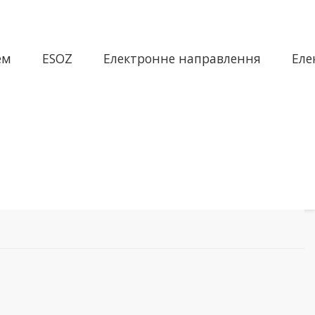
ем
ESOZ
Електронне направлення
Еле