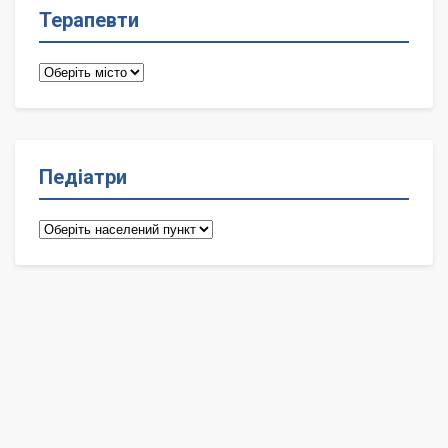
Терапевти
Терапевти
Педіатри
Педіатри