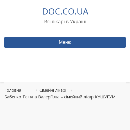
Перейти
DOC.CO.UA
до
вмісту
Всі лікарі в Україні
Меню
Головна
/
Сімейні лікарі
/
Бабенко Тетяна Валеріївна – сімейний лікар КУШУГУМ