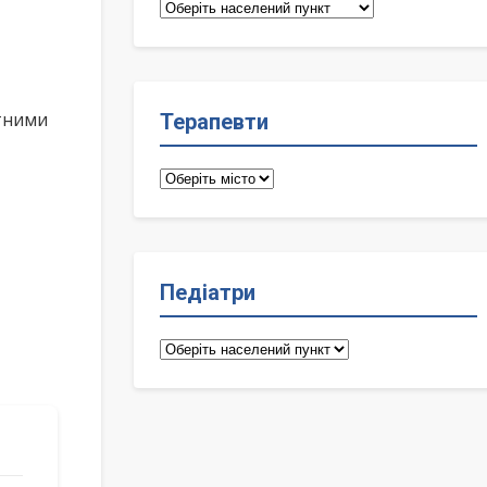
Сімейні
лікарі
ктними
Терапевти
Терапевти
Педіатри
Педіатри