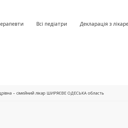
терапевти
Всі педіатри
Декларація з лікар
дрівна – сімейний лікар ШИРЯЄВЕ ОДЕСЬКА область