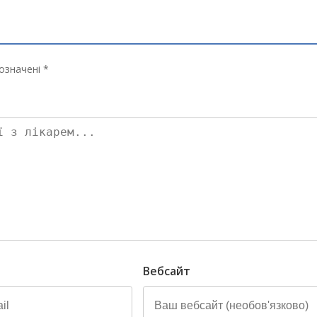
означені *
Вебсайт