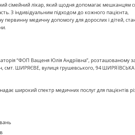
ний сімейний лікар, який щодня допомагає мешканцям 
ь. З індивідуальним підходом до кожного пацієнта,
ну первинну медичну допомогу для дорослих і дітей, ст
ни.
я
аторія “ФОП Ващеня Юлія Андріївна”, розташованому з
, смт. ШИРЯЄВЕ, вулиця грушевського, 94 ШИРЯЇВСЬКА
надає широкий спектр медичних послуг для пацієнтів рі
ювань
ів