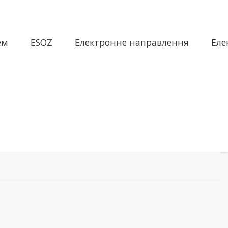
ем
ESOZ
Електронне направлення
Еле