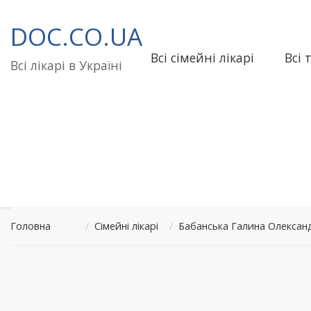
Перейти
до
DOC.CO.UA
вмісту
Всі сімейні лікарі
Всі 
Всі лікарі в Україні
Головна
/
Сімейні лікарі
/
Бабанська Галина Олексан