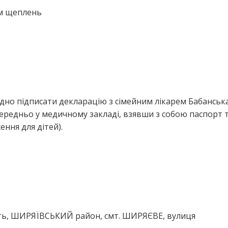
ем щеплень
дно підписати декларацію з сімейним лікарем Бабанськ
ередньо у медичному закладі, взявши з собою паспорт 
ння для дітей).
ть, ШИРЯЇВСЬКИЙ район, смт. ШИРЯЄВЕ, вулиця