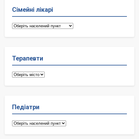
Сімейні лікарі
Сімейні
лікарі
Терапевти
Терапевти
Педіатри
Педіатри