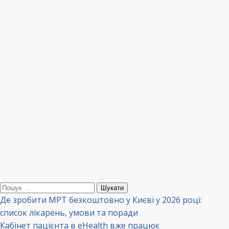
Пошук:
Де зробити МРТ безкоштовно у Києві у 2026 році:
список лікарень, умови та поради
Кабінет пацієнта в eHealth вже працює