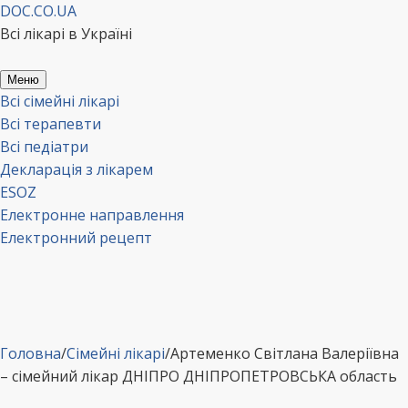
Перейти
DOC.CO.UA
до
Всі лікарі в Україні
вмісту
Меню
Всі сімейні лікарі
Всі терапевти
Всі педіатри
Декларація з лікарем
ESOZ
Електронне направлення
Електронний рецепт
Головна
/
Сімейні лікарі
/
Артеменко Світлана Валеріївна
– сімейний лікар ДНІПРО ДНІПРОПЕТРОВСЬКА область