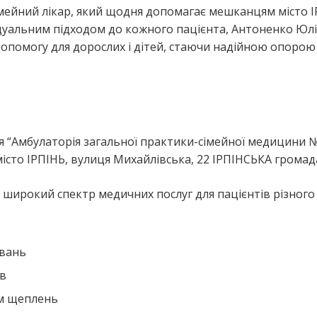
імейний лікар, який щодня допомагає мешканцям місто І
ідуальним підходом до кожного пацієнта, Антоненко Юлі
допомогу для дорослих і дітей, стаючи надійною опорою
я
я “Амбулаторія загальної практики-сімейної медицини №
істо ІРПІНЬ, вулиця Михайлівська, 22 ІРПІНСЬКА громад
широкий спектр медичних послуг для пацієнтів різного 
ювань
ів
ем щеплень