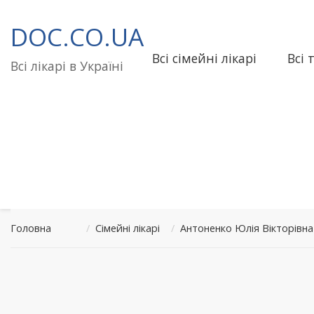
Перейти
до
DOC.CO.UA
вмісту
Всі сімейні лікарі
Всі 
Всі лікарі в Україні
Головна
/
Сімейні лікарі
/
Антоненко Юлія Вікторівна