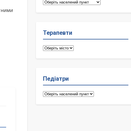
Сімейні
лікарі
ктними
Терапевти
Терапевти
Педіатри
Педіатри