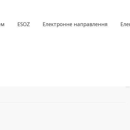
ем
ESOZ
Електронне направлення
Еле