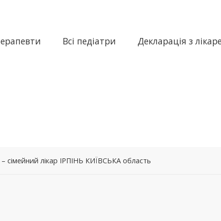
терапевти
Всі педіатри
Декларація з лікар
 – сімейний лікар ІРПІНЬ КИЇВСЬКА область