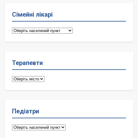
Сімейні лікарі
Сімейні
лікарі
Терапевти
Терапевти
Педіатри
Педіатри