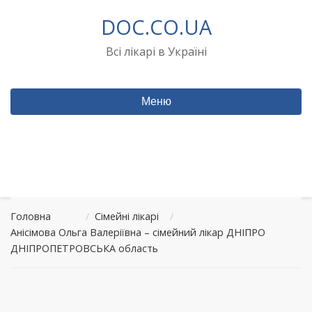
Перейти
DOC.CO.UA
до
вмісту
Всі лікарі в Україні
Меню
Головна
/
Сімейні лікарі
/
Анісімова Ольга Валеріївна – сімейний лікар ДНІПРО
ДНІПРОПЕТРОВСЬКА область