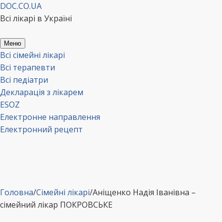
Перейти
DOC.CO.UA
до
Всі лікарі в Україні
вмісту
Меню
Всі сімейні лікарі
Всі терапевти
Всі педіатри
Декларація з лікарем
ESOZ
Електронне направлення
Електронний рецепт
Головна
/
Сімейні лікарі
/
Аніщенко Надія Іванівна –
сімейний лікар ПОКРОВСЬКЕ