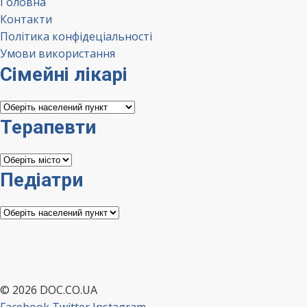
Головна
Контакти
Політика конфідеціальності
Умови використання
Сімейні лікарі
Сімейні
лікарі
Терапевти
Терапевти
Педіатри
Педіатри
© 2026 DOC.CO.UA