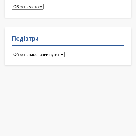
Терапевти
Педіатри
Педіатри