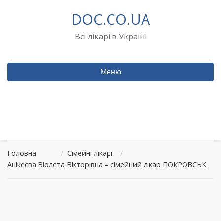
Перейти
DOC.CO.UA
до
вмісту
Всі лікарі в Україні
Меню
Головна
/
Сімейні лікарі
/
Анікеєва Віолета Вікторівна – сімейний лікар ПОКРОВСЬК