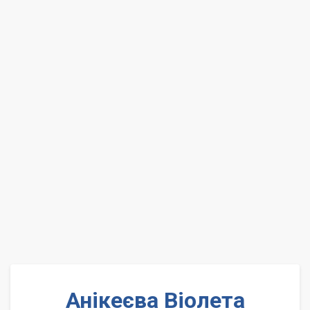
Анікеєва Віолета