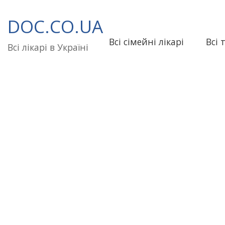
Перейти
до
DOC.CO.UA
вмісту
Всі сімейні лікарі
Всі 
Всі лікарі в Україні