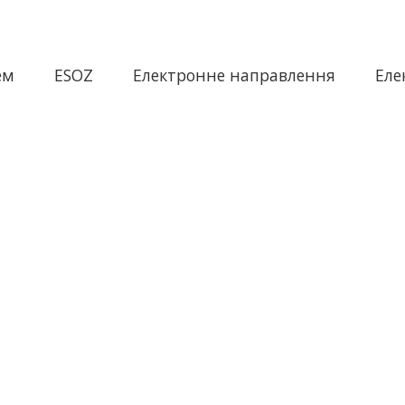
ем
ESOZ
Електронне направлення
Еле