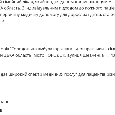
й сімейний лікар, який щодня допомагає мешканцям міс
бласть. З індивідуальним підходом до кожного паціє
 первинну медичну допомогу для дорослих і дітей, стаю
ни.
я
орія “Городоцька амбулаторія загальної практики – сім
ЦЬКА область, місто ГОРОДОК, вулиця Шевченка Т., 40
дає широкий спектр медичних послуг для пацієнтів різ
ювань
ів