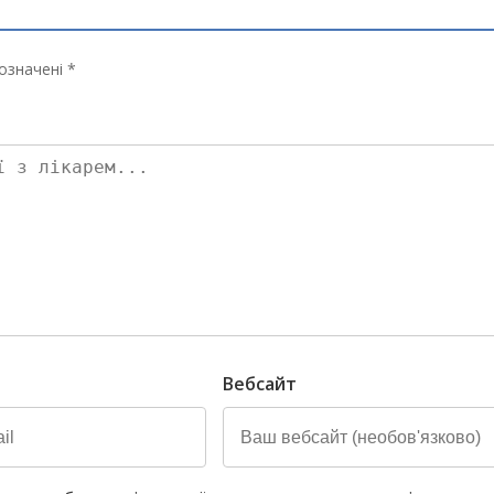
означені *
Вебсайт