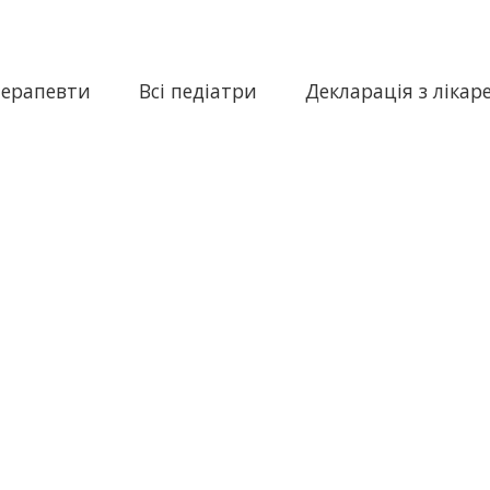
терапевти
Всі педіатри
Декларація з лікар