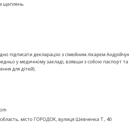
ем щеплень
дно підписати декларацію з сімейним лікарем Андрійчу
едньо у медичному закладі, взявши з собою паспорт та
ння для дітей).
com
бласть, місто ГОРОДОК, вулиця Шевченка Т., 40