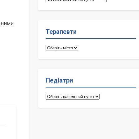
лікарі
ктними
Терапевти
Терапевти
Педіатри
Педіатри