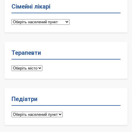
Сімейні лікарі
Сімейні
лікарі
Терапевти
Терапевти
Педіатри
Педіатри