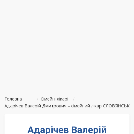
Головна
/
Сімейні лікарі
/
Адарічев Валерій Дмитрович – сімейний лікар СЛОВ’ЯНСЬК
Адарічев Валерій