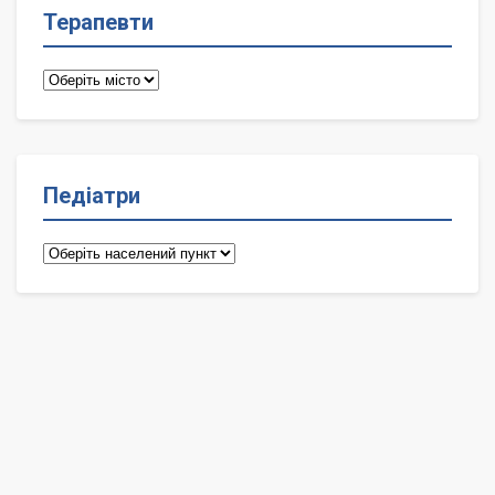
Терапевти
Терапевти
Педіатри
Педіатри