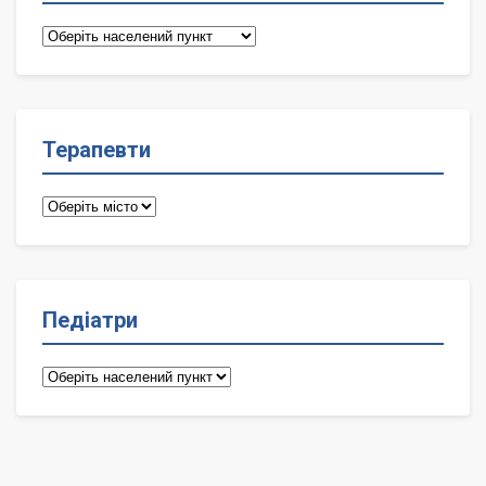
Сімейні
лікарі
Терапевти
Терапевти
Педіатри
Педіатри