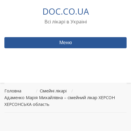
Перейти
DOC.CO.UA
до
вмісту
Всі лікарі в Україні
Меню
Головна
/
Сімейні лікарі
/
Адаменко Марія Михайлівна – сімейний лікар ХЕРСОН
ХЕРСОНСЬКА область