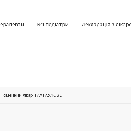
терапевти
Всі педіатри
Декларація з лікар
– сімейний лікар ТАХТАУЛОВЕ