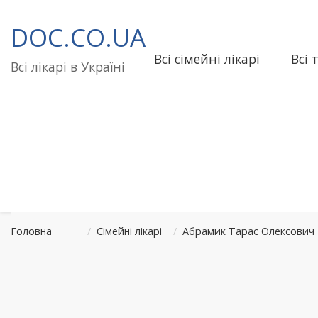
Перейти
до
DOC.CO.UA
вмісту
Всі сімейні лікарі
Всі 
Всі лікарі в Україні
Головна
/
Сімейні лікарі
/
Абрамик Тарас Олексович 