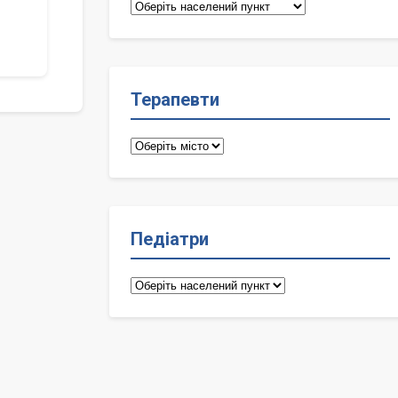
Сімейні
лікарі
Терапевти
Терапевти
Педіатри
Педіатри