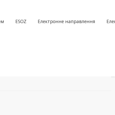
ем
ESOZ
Електронне направлення
Еле