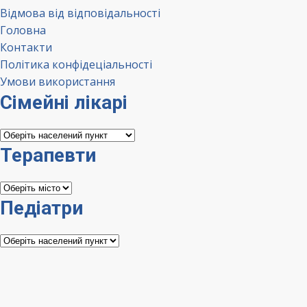
Відмова від відповідальності
Головна
Контакти
Політика конфідеціальності
Умови використання
Сімейні лікарі
Сімейні
лікарі
Терапевти
Терапевти
Педіатри
Педіатри