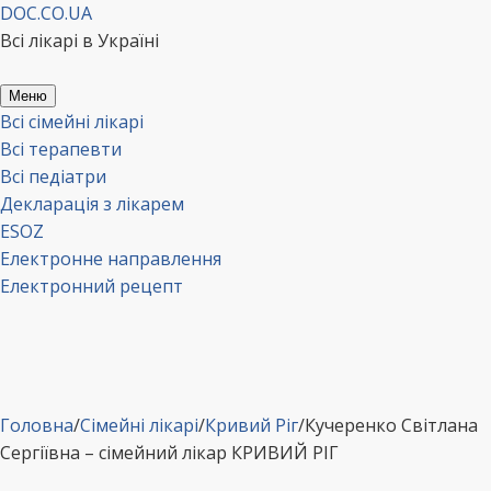
Перейти
DOC.CO.UA
до
Всі лікарі в Україні
вмісту
Меню
Всі сімейні лікарі
Всі терапевти
Всі педіатри
Декларація з лікарем
ESOZ
Електронне направлення
Електронний рецепт
Головна
/
Сімейні лікарі
/
Кривий Ріг
/
Кучеренко Світлана
Сергіївна – сімейний лікар КРИВИЙ РІГ