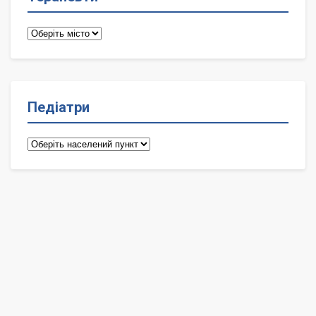
Терапевти
Педіатри
Педіатри