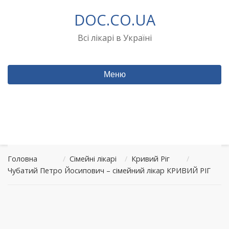
Перейти
DOC.CO.UA
до
вмісту
Всі лікарі в Україні
Меню
Головна
/
Сімейні лікарі
/
Кривий Ріг
/
Чубатий Петро Йосипович – сімейний лікар КРИВИЙ РІГ