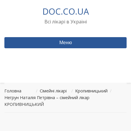
Перейти
DOC.CO.UA
до
вмісту
Всі лікарі в Україні
Меню
Головна
/
Сімейні лікарі
/
Кропивницький
/
Негрун Наталія Петрівна – сімейний лікар
КРОПИВНИЦЬКИЙ