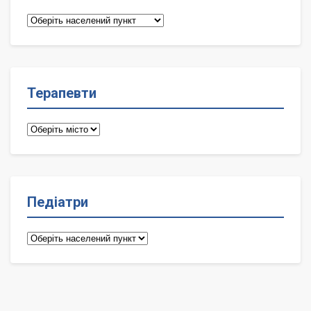
Сімейні
лікарі
Терапевти
Терапевти
Педіатри
Педіатри