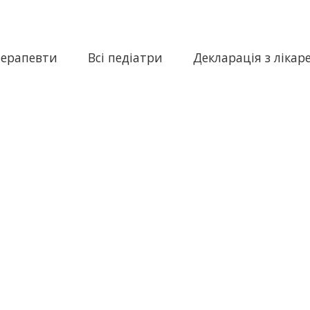
терапевти
Всі педіатри
Декларація з лікар