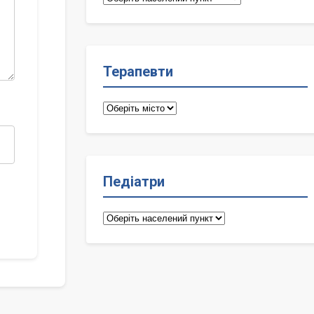
лікарі
Терапевти
Терапевти
Педіатри
Педіатри