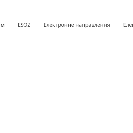
ем
ESOZ
Електронне направлення
Еле