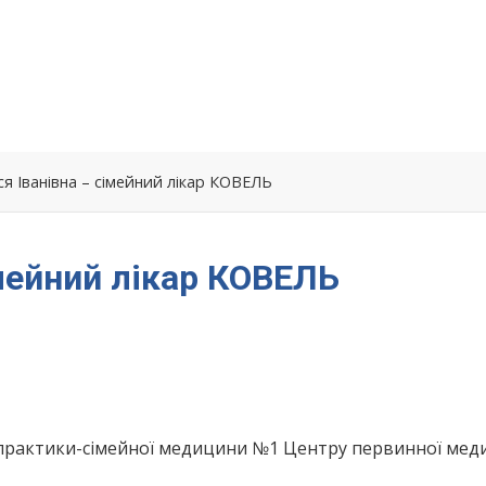
ся Іванівна – сімейний лікар КОВЕЛЬ
імейний лікар КОВЕЛЬ
 практики-сімейної медицини №1 Центру первинної мед