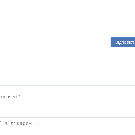
Відповіст
означені *