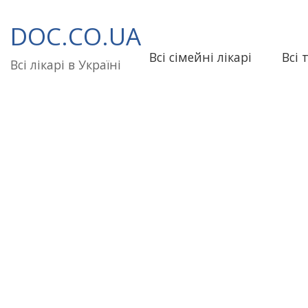
Перейти
до
DOC.CO.UA
вмісту
Всі сімейні лікарі
Всі 
Всі лікарі в Україні