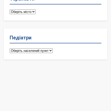
Терапевти
Педіатри
Педіатри