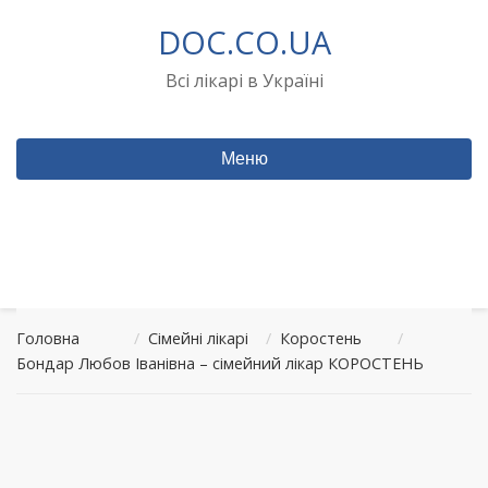
Перейти
DOC.CO.UA
до
вмісту
Всі лікарі в Україні
Меню
Головна
/
Сімейні лікарі
/
Коростень
/
Бондар Любов Іванівна – сімейний лікар КОРОСТЕНЬ