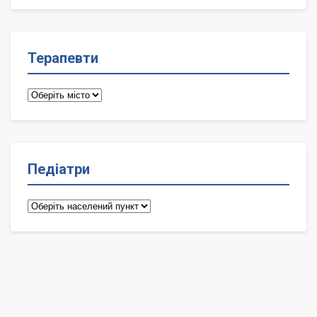
лікарі
Терапевти
Терапевти
Педіатри
Педіатри