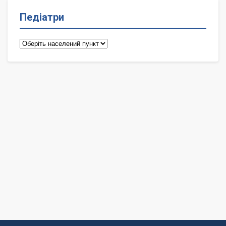
Педіатри
Педіатри