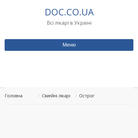
Перейти
DOC.CO.UA
до
вмісту
Всі лікарі в Україні
Меню
Головна
/
Сімейні лікарі
/
Острог