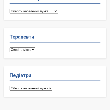
Сімейні
лікарі
Терапевти
Терапевти
Педіатри
Педіатри