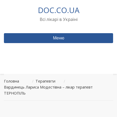
Перейти
DOC.CO.UA
до
вмісту
Всі лікарі в Україні
Меню
Головна
/
Терапевти
/
Вардинець Лариса Модестівна – лікар терапевт
ТЕРНОПІЛЬ