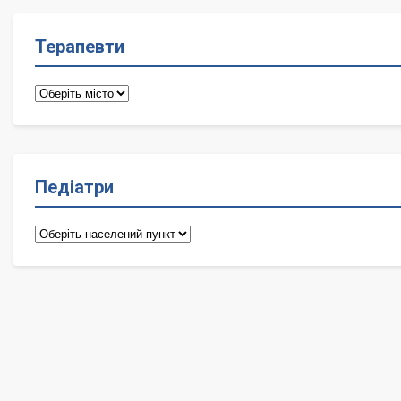
Терапевти
Терапевти
Педіатри
Педіатри