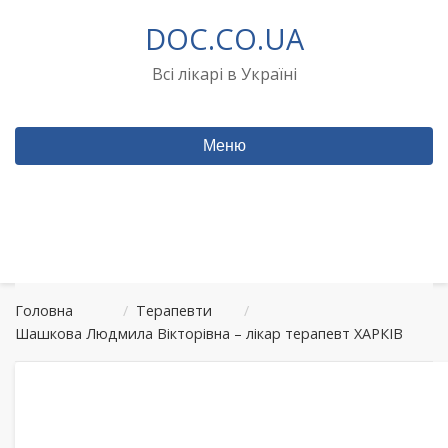
Перейти
DOC.CO.UA
до
вмісту
Всі лікарі в Україні
Меню
Головна
/
Терапевти
/
Шашкова Людмила Вікторівна – лікар терапевт ХАРКІВ