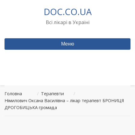
Перейти
DOC.CO.UA
до
вмісту
Всі лікарі в Україні
Меню
Головна
/
Терапевти
/
Німилович Оксана Василівна – лікар терапевт БРОНИЦЯ
ДРОГОБИЦЬКА громада