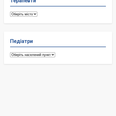
Терапевти
Терапевти
Педіатри
Педіатри