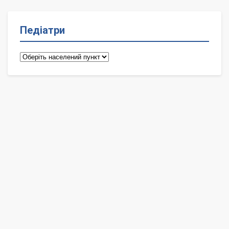
Педіатри
Педіатри