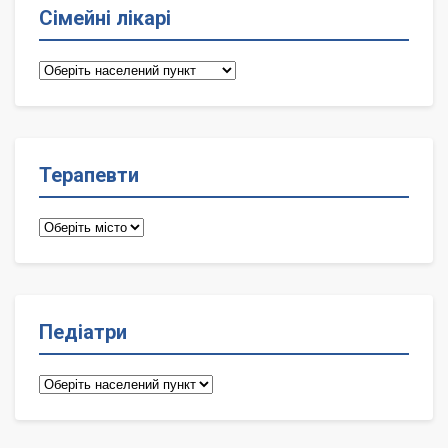
Сімейні лікарі
Сімейні
лікарі
Терапевти
Терапевти
Педіатри
Педіатри