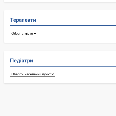
Терапевти
Терапевти
Педіатри
Педіатри