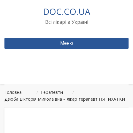
Перейти
DOC.CO.UA
до
вмісту
Всі лікарі в Україні
Меню
Головна
/
Терапевти
/
Дзюба Вікторія Миколаївна – лікар терапевт П’ЯТИХАТКИ