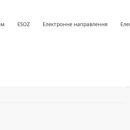
ем
ESOZ
Електронне направлення
Еле