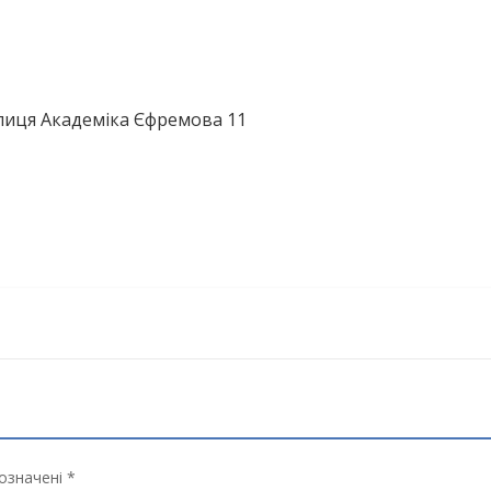
улиця Академіка Єфремова 11
означені *