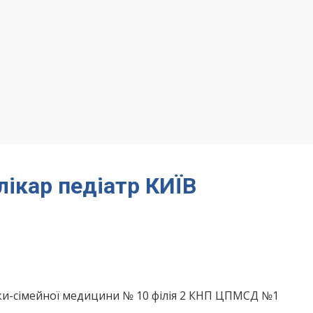
лікар педіатр КИЇВ
ки-сімейної медицини № 10 філія 2 КНП ЦПМСД №1