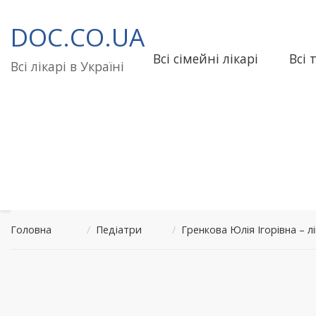
Перейти
до
DOC.CO.UA
вмісту
Всі сімейні лікарі
Всі 
Всі лікарі в Україні
Головна
/
Педіатри
/
Гренкова Юлія Ігорівна – л