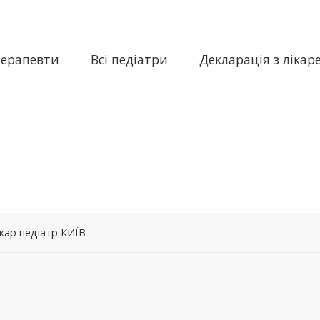
терапевти
Всі педіатри
Декларація з лікар
ікар педіатр КИЇВ