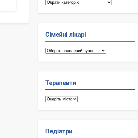
Категорії
Сімейні лікарі
Сімейні
лікарі
Терапевти
Терапевти
Педіатри