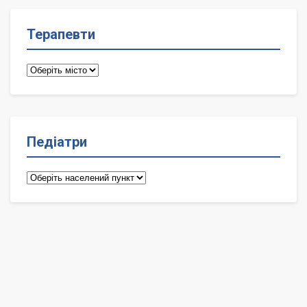
Терапевти
Терапевти
Педіатри
Педіатри