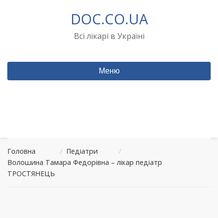
Перейти
DOC.CO.UA
до
вмісту
Всі лікарі в Україні
Меню
Головна
/
Педіатри
/
Волошина Тамара Федорівна – лікар педіатр
ТРОСТЯНЕЦЬ