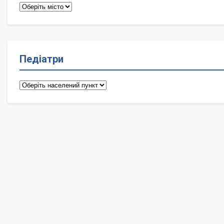
Терапевти
Педіатри
Педіатри