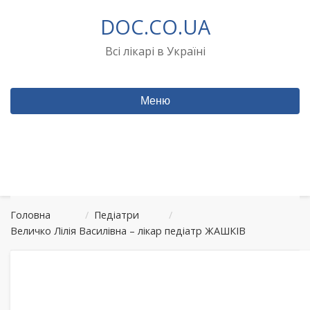
Перейти
DOC.CO.UA
до
вмісту
Всі лікарі в Україні
Меню
Головна
/
Педіатри
/
Величко Лілія Василівна – лікар педіатр ЖАШКІВ