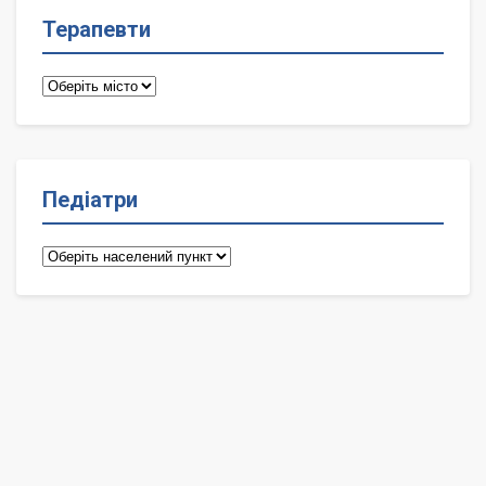
Терапевти
Терапевти
Педіатри
Педіатри