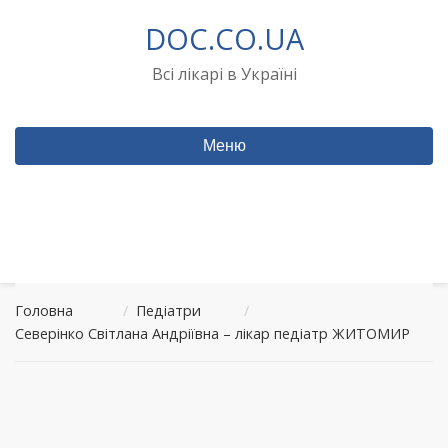
Перейти
DOC.CO.UA
до
вмісту
Всі лікарі в Україні
Меню
Головна
/
Педіатри
/
Северінко Світлана Андріївна – лікар педіатр ЖИТОМИР