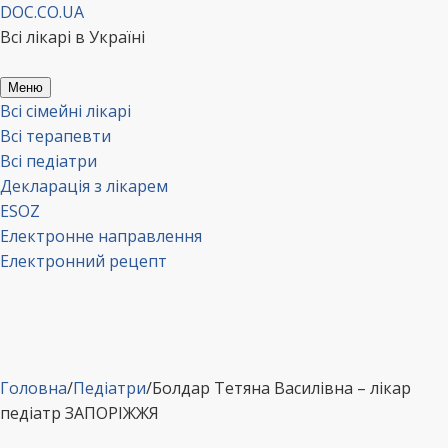
Перейти
DOC.CO.UA
до
Всі лікарі в Україні
вмісту
Меню
Всі сімейні лікарі
Всі терапевти
Всі педіатри
Декларація з лікарем
ESOZ
Електронне направлення
Електронний рецепт
Головна
/
Педіатри
/
Болдар Тетяна Василівна – лікар
педіатр ЗАПОРІЖЖЯ