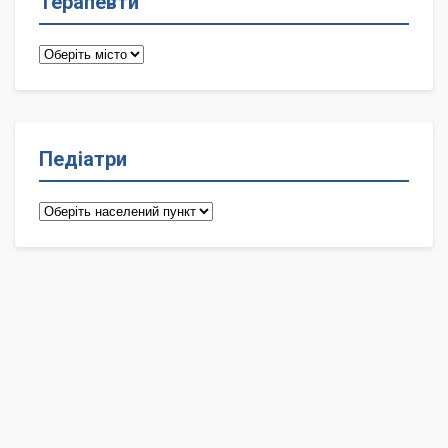
Терапевти
Терапевти
Педіатри
Педіатри