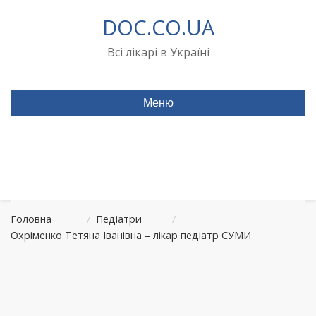
Перейти
DOC.CO.UA
до
вмісту
Всі лікарі в Україні
Меню
Головна
/
Педіатри
/
Охріменко Тетяна Іванівна – лікар педіатр СУМИ