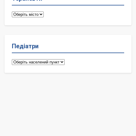
Терапевти
Педіатри
Педіатри