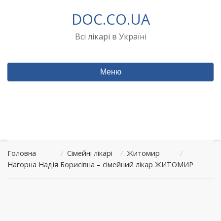
Перейти
DOC.CO.UA
до
вмісту
Всі лікарі в Україні
Меню
Головна
/
Сімейні лікарі
/
Житомир
/
Нагорна Надія Борисівна – сімейний лікар ЖИТОМИР