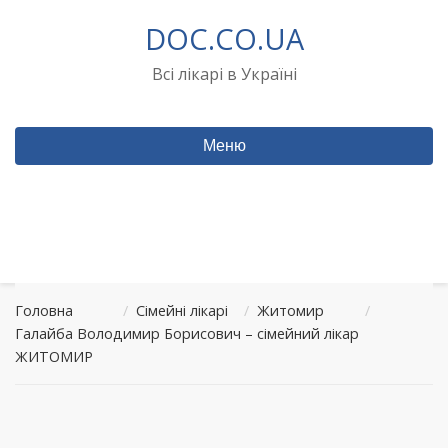
Перейти
DOC.CO.UA
до
вмісту
Всі лікарі в Україні
Меню
Головна
/
Сімейні лікарі
/
Житомир
/
Галайба Володимир Борисович – сімейний лікар
ЖИТОМИР