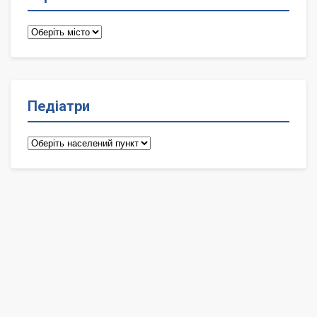
Терапевти
Педіатри
Педіатри