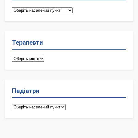
Сімейні
лікарі
Терапевти
Терапевти
Педіатри
Педіатри