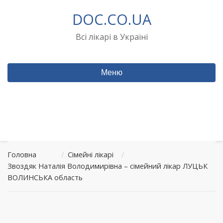
Перейти
DOC.CO.UA
до
вмісту
Всі лікарі в Україні
Меню
Головна
/
Сімейні лікарі
/
Звоздяк Наталія Володимирівна – сімейний лікар ЛУЦЬК
ВОЛИНСЬКА область