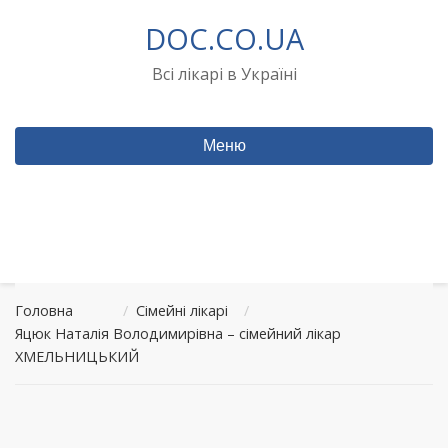
Перейти
DOC.CO.UA
до
вмісту
Всі лікарі в Україні
Меню
Головна
/
Сімейні лікарі
/
Яцюк Наталія Володимирівна – сімейний лікар
ХМЕЛЬНИЦЬКИЙ