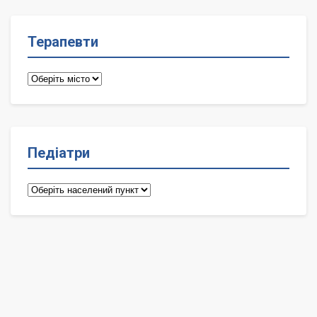
Терапевти
Терапевти
Педіатри
Педіатри