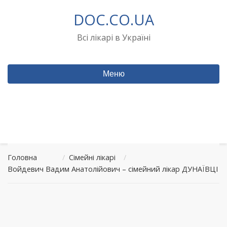
Перейти
DOC.CO.UA
до
вмісту
Всі лікарі в Україні
Меню
Головна
/
Сімейні лікарі
/
Войдевич Вадим Анатолійович – сімейний лікар ДУНАЇВЦІ