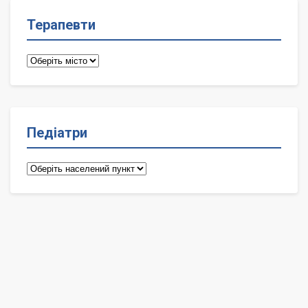
Терапевти
Терапевти
Педіатри
Педіатри