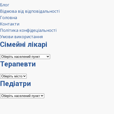
Блог
Відмова від відповідальності
Головна
Контакти
Політика конфідеціальності
Умови використання
Сімейні лікарі
Сімейні
лікарі
Терапевти
Терапевти
Педіатри
Педіатри