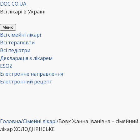
Перейти
DOC.CO.UA
до
Всі лікарі в Україні
вмісту
Меню
Всі сімейні лікарі
Всі терапевти
Всі педіатри
Декларація з лікарем
ESOZ
Електронне направлення
Електронний рецепт
Головна
/
Сімейні лікарі
/
Вовк Жанна Іванівна – сімейний
лікар ХОЛОДНЯНСЬКЕ