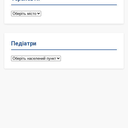
Терапевти
Педіатри
Педіатри