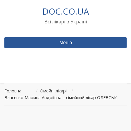
Перейти
DOC.CO.UA
до
вмісту
Всі лікарі в Україні
Меню
Головна
/
Сімейні лікарі
/
Власенко Марина Андріївна – сімейний лікар ОЛЕВСЬК